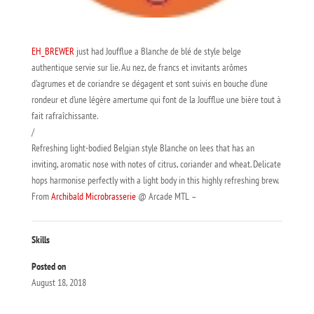
EH_BREWER
just had Joufflue a Blanche de blé de style belge
authentique servie sur lie. Au nez, de francs et invitants arômes
d’agrumes et de coriandre se dégagent et sont suivis en bouche d’une
rondeur et d’une légère amertume qui font de la Joufflue une bière tout à
fait rafraîchissante.
/
Refreshing light-bodied Belgian style Blanche on lees that has an
inviting, aromatic nose with notes of citrus, coriander and wheat. Delicate
hops harmonise perfectly with a light body in this highly refreshing brew.
From
Archibald Microbrasserie
@ Arcade MTL –
Skills
Posted on
August 18, 2018