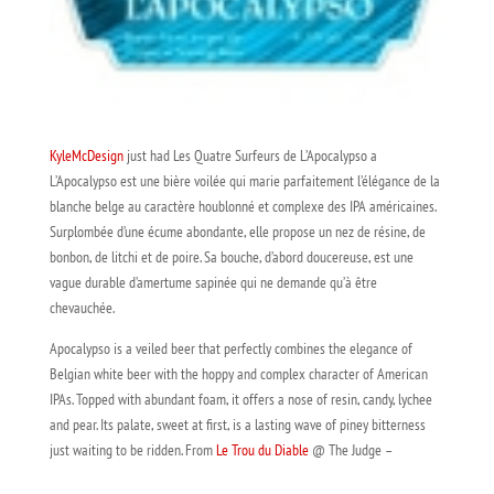
KyleMcDesign
just had Les Quatre Surfeurs de L’Apocalypso a
L’Apocalypso est une bière voilée qui marie parfaitement l’élégance de la
blanche belge au caractère houblonné et complexe des IPA américaines.
Surplombée d’une écume abondante, elle propose un nez de résine, de
bonbon, de litchi et de poire. Sa bouche, d’abord doucereuse, est une
vague durable d’amertume sapinée qui ne demande qu’à être
chevauchée.
Apocalypso is a veiled beer that perfectly combines the elegance of
Belgian white beer with the hoppy and complex character of American
IPAs. Topped with abundant foam, it offers a nose of resin, candy, lychee
and pear. Its palate, sweet at first, is a lasting wave of piney bitterness
just waiting to be ridden. From
Le Trou du Diable
@ The Judge –