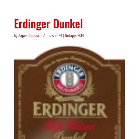
Erdinger Dunkel
by
Zapier Support
|
Apr 27, 2024
|
Untappd-KM